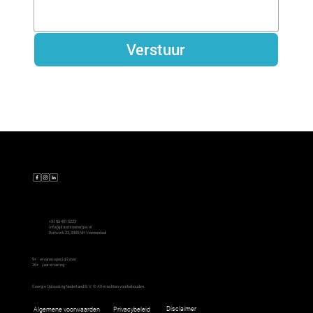
Verstuur
Contact
+31 85 401 5223
info@plusminenergie.nl
Bolwerk 23, 3905 NH Veenendaal
9+
ervaren specialisten
26+
jaar ervaring
Energie Oplossing Nederland B.V. © Alle rechten voorbehouden.
Disclaimer
Algemene voorwaarden
Privacybeleid