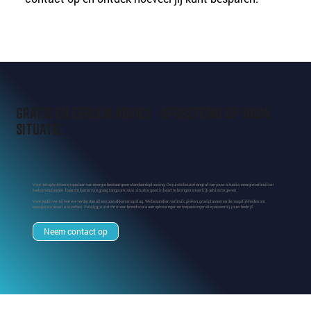
Gratis en eerlijk advies afgestemd op jouw
situatie
Voor het opwekken en opslaan van energie bestaat geen standaardoplossing. De juiste keuze hangt af van jouw situatie, energieverbruik en
toekomstplannen. Daarom komen we graag langs om jouw situatie goed in kaart te brengen en eerlijk advies te geven.
Voor bedrijven kijken we verder dan alleen opwekken en opslag. We bespreken verbruik, pieken, groeiplannen en de mogelijkheden om
energie slimmer in te zetten. Zo krijg je inzicht in een breed scala aan oplossingen en toepassingen die passen bij jouw bedrijf.
Neem contact op