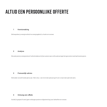
altijd een persoonlijke offerte
1
Kennismaking
We bespreken je energieverbruik en energiegebruik, situatie en wensen.
2
Analyse
We analyseren je energienota of verbruiksdata en kijken samen naar welke oplossingen het gewenste resultaat kunnen geven.
3
Persoonlijk advies
We bieden verschillende opties aan. Wat is bijv. een minimale oplossing of wat is maximale optimalisatie.
4
Ontvang een offerte
Duidelijk gespecificeerd, geen verborgen posten en afgestemd op jouw behoeften en wensen.