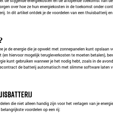
et de stijgende energiekosten en de aflopende toekomst van de 
orgen over hoe ze hun energiekosten in de toekomst onder cont
rij. In dit artikel ontdek je de voordelen van een thuisbatterij 
?
e je de energie die je opwekt met zonnepanelen kunt opslaan voo
et (en hiervoor mogelijk terugleverkosten te moeten betalen), be
gie kunt gebruiken wanneer je het nodig hebt, zoals in de avon
contract de batterij automatisch met slimme software laten vol
uisbatterij
rdelen die niet alleen handig zijn voor het verlagen van je ener
belangrijkste voordelen op een rij: