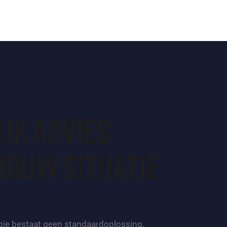
lijk advies
jouw situatie
ie bestaat geen standaardoplossing.