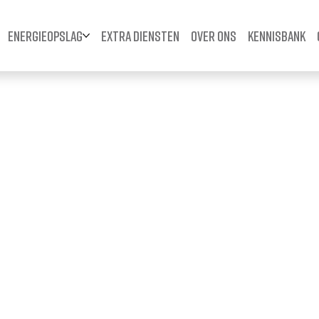
Energieopslag
Extra diensten
Over ons
Kennisbank