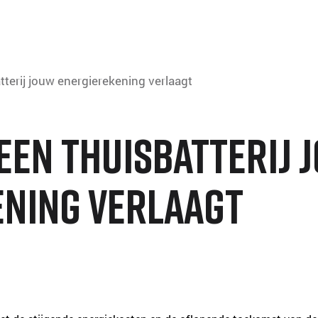
terij jouw energierekening verlaagt
een thuisbatterij 
ening verlaagt