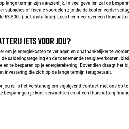
op lange termijn zijn aanzienlijk. In veel gevallen zal de bespari
r subsidies of fiscale voordelen zijn die de kosten verder verla
de €3.500,- (incl. installatie). Lees hier meer over een thuisbatt
atterij iets voor jou?
ier om je energiekosten te verlagen en onafhankelijker te worden
 de salderingsregeling en de toenemende terugleverkosten, bied
ie en te besparen op je energierekening. Bovendien draagt het b
n investering die zich op de lange termijn terugbetaalt.
 voor jou is, is het verstandig om vrijblijvend contact met ons op
e besparingen je kunt verwachten en of een thuisbatterij financi