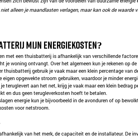
sen zich bewust zijn van de voordelen van duurzame energie e
n niet alleen je maandlasten verlagen, maar kan ook de waarde v
atterij mijn energiekosten?
en met een thuisbatterij is afhankelijk van verschillende factor
icht je woning ontvangt. Over het algemeen kun je rekenen op d
er thuisbatterij gebruik je vaak maar een klein percentage van d
 je eigen opgewekte stroom gebruiken, waardoor je minder energi
s je teruglevert aan het net, krijg je vaak maar een klein bedrag p
uikt en dus geen terugleverkosten hoeft te betalen.
slagen energie kun je bijvoorbeeld in de avonduren of op bewo
 kosten voor netstroom.
?
fhankelijk van het merk, de capaciteit en de installateur. De inv