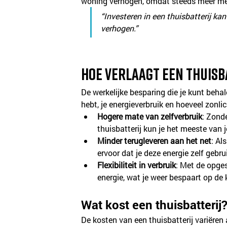
woning verhogen, omdat steeds meer men
“Investeren in een thuisbatterij ka
verhogen.”
Hoe verlaagt een thuisb
De werkelijke besparing die je kunt behal
hebt, je energieverbruik en hoeveel zonl
Hogere mate van zelfverbruik
: Zond
thuisbatterij kun je het meeste van
Minder terugleveren aan het net
: Al
ervoor dat je deze energie zelf gebr
Flexibiliteit in verbruik
: Met de opge
energie, wat je weer bespaart op de
Wat kost een thuisbatterij
De kosten van een thuisbatterij variëren a