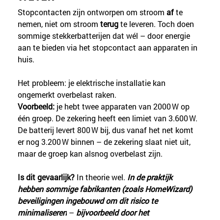
Stopcontacten zijn ontworpen om stroom 
af
 te 
nemen, niet om stroom 
terug
 te leveren. Toch doen 
sommige stekkerbatterijen dat wél – door energie 
aan te bieden via het stopcontact aan apparaten in 
huis.
Het probleem: je elektrische installatie kan 
ongemerkt overbelast raken.
Voorbeeld:
 je hebt twee apparaten van 2000 W op 
één groep. De zekering heeft een limiet van 3.600 W. 
De batterij levert 800 W bij, dus vanaf het net komt 
er nog 3.200 W binnen – de zekering slaat niet uit, 
maar de groep kan alsnog overbelast zijn.
Is dit gevaarlijk?
 In theorie wel. 
In de praktijk 
hebben sommige fabrikanten (zoals HomeWizard) 
beveiligingen ingebouwd om dit risico te 
minimaliseren
 – 
bijvoorbeeld door het 