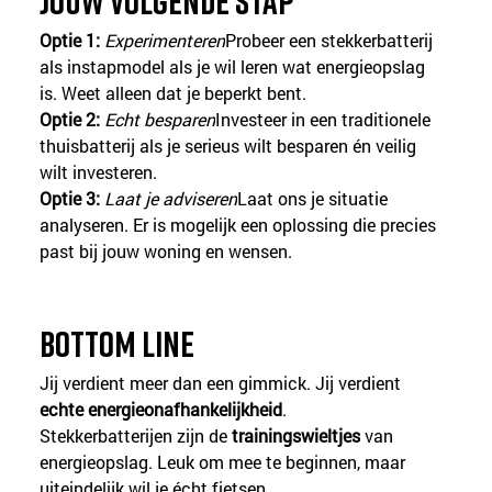
Jouw volgende stap
Optie 1:
Experimenteren
Probeer een stekkerbatterij 
als instapmodel als je wil leren wat energieopslag 
is. Weet alleen dat je beperkt bent.
Optie 2:
Echt besparen
Investeer in een traditionele 
thuisbatterij als je serieus wilt besparen én veilig 
wilt investeren.
Optie 3:
Laat je adviseren
Laat ons je situatie 
analyseren. Er is mogelijk een oplossing die precies 
past bij jouw woning en wensen.
Bottom line
Jij verdient meer dan een gimmick. Jij verdient 
echte energieonafhankelijkheid
.
Stekkerbatterijen zijn de 
trainingswieltjes
 van 
energieopslag. Leuk om mee te beginnen, maar 
uiteindelijk wil je écht fietsen.