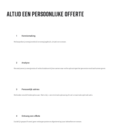
altijd een persoonlijke offerte
1
Kennismaking
We bespreken je energieverbruik en energiegebruik, situatie en wensen.
2
Analyse
We analyseren je energienota of verbruiksdata en kijken samen naar welke oplossingen het gewenste resultaat kunnen geven.
3
Persoonlijk advies
We bieden verschillende opties aan. Wat is bijv. een minimale oplossing of wat is maximale optimalisatie.
4
Ontvang een offerte
Duidelijk gespecificeerd, geen verborgen posten en afgestemd op jouw behoeften en wensen.