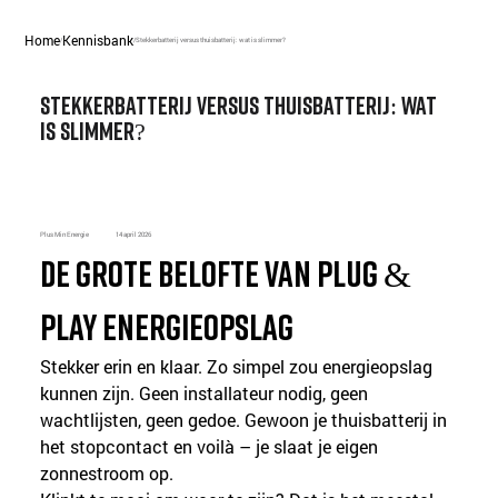
Home
Kennisbank
/
/
Stekkerbatterij versus thuisbatterij: wat is slimmer?
Stekkerbatterij versus thuisbatterij: wat
is slimmer?
Plus Min Energie
14 april 2026
De grote belofte van plug & 
play energieopslag
Stekker erin en klaar. Zo simpel zou energieopslag 
kunnen zijn. Geen installateur nodig, geen 
wachtlijsten, geen gedoe. Gewoon je thuisbatterij in 
het stopcontact en voilà – je slaat je eigen 
zonnestroom op.