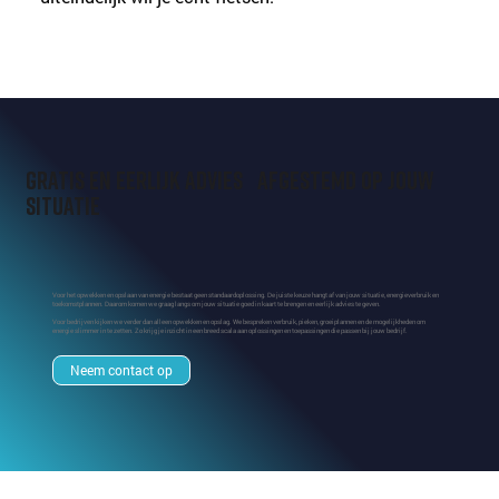
Gratis en eerlijk advies afgestemd op jouw
situatie
Voor het opwekken en opslaan van energie bestaat geen standaardoplossing. De juiste keuze hangt af van jouw situatie, energieverbruik en
toekomstplannen. Daarom komen we graag langs om jouw situatie goed in kaart te brengen en eerlijk advies te geven.
Voor bedrijven kijken we verder dan alleen opwekken en opslag. We bespreken verbruik, pieken, groeiplannen en de mogelijkheden om
energie slimmer in te zetten. Zo krijg je inzicht in een breed scala aan oplossingen en toepassingen die passen bij jouw bedrijf.
Neem contact op