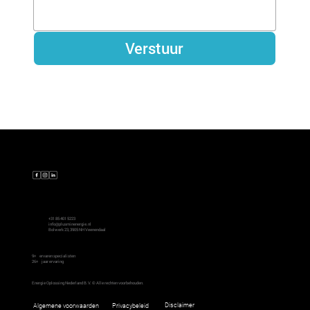
Verstuur
Contact
+31 85 401 5223
info@plusminenergie.nl
Bolwerk 23, 3905 NH Veenendaal
9+
ervaren specialisten
26+
jaar ervaring
Energie Oplossing Nederland B.V. © Alle rechten voorbehouden.
Disclaimer
Algemene voorwaarden
Privacybeleid