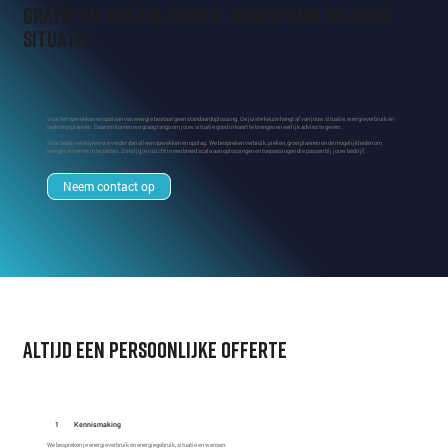
Gratis en eerlijk advies afgestemd op jouw
situatie
Voor het opwekken en opslaan van energie bestaat geen standaardoplossing. De juiste keuze hangt af van jouw situatie, energieverbruik en
toekomstplannen. Daarom komen we graag langs om jouw situatie goed in kaart te brengen en eerlijk advies te geven.
Voor bedrijven kijken we verder dan alleen opwekken en opslag. We bespreken verbruik, pieken, groeiplannen en de mogelijkheden om
energie slimmer in te zetten. Zo krijg je inzicht in een breed scala aan oplossingen en toepassingen die passen bij jouw bedrijf.
Neem contact op
altijd een persoonlijke offerte
1
Kennismaking
We bespreken je energieverbruik en energiegebruik, situatie en wensen.