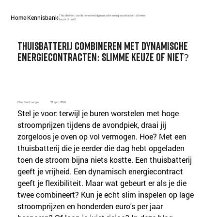
Home
Kennisbank
Thuisbatterij combineren met dynamische energiecontracten: slimme
/
/
keuze of niet?
Thuisbatterij combineren met dynamische
energiecontracten: slimme keuze of niet?
Plus Min Energie
21 april 2026
Stel je voor: terwijl je buren worstelen met hoge 
stroomprijzen tijdens de avondpiek, draai jij 
zorgeloos je oven op vol vermogen. Hoe? Met een 
thuisbatterij die je eerder die dag hebt opgeladen 
toen de stroom bijna niets kostte. Een thuisbatterij 
geeft je vrijheid. Een dynamisch energiecontract 
geeft je flexibiliteit. Maar wat gebeurt er als je die 
twee combineert? Kun je echt slim inspelen op lage 
stroomprijzen en honderden euro's per jaar 