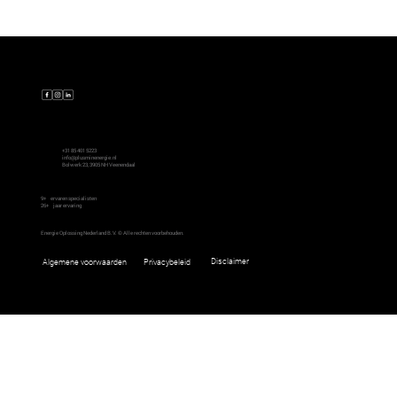
Contact
+31 85 401 5223
info@plusminenergie.nl
Bolwerk 23, 3905 NH Veenendaal
9+
ervaren specialisten
26+
jaar ervaring
Energie Oplossing Nederland B.V. © Alle rechten voorbehouden.
Disclaimer
Algemene voorwaarden
Privacybeleid