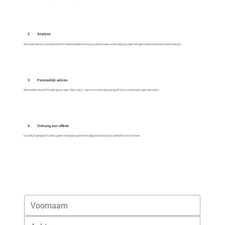
2
Analyse
We analyseren je energienota of verbruiksdata en kijken samen naar welke oplossingen het gewenste resultaat kunnen geven.
3
Persoonlijk advies
We bieden verschillende opties aan. Wat is bijv. een minimale oplossing of wat is maximale optimalisatie.
4
Ontvang een offerte
Duidelijk gespecificeerd, geen verborgen posten en afgestemd op jouw behoeften en wensen.