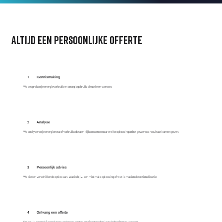
altijd een persoonlijke offerte
1
Kennismaking
We bespreken je energieverbruik en energiegebruik, situatie en wensen.
2
Analyse
We analyseren je energienota of verbruiksdata en kijken samen naar welke oplossingen het gewenste resultaat kunnen geven.
3
Persoonlijk advies
We bieden verschillende opties aan. Wat is bijv. een minimale oplossing of wat is maximale optimalisatie.
4
Ontvang een offerte