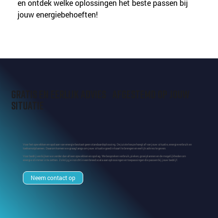
en ontdek welke oplossingen het beste passen bij 
jouw energiebehoeften!
Gratis en eerlijk advies afgestemd op jouw
situatie
Voor het opwekken en opslaan van energie bestaat geen standaardoplossing. De juiste keuze hangt af van jouw situatie, energieverbruik en
toekomstplannen. Daarom komen we graag langs om jouw situatie goed in kaart te brengen en eerlijk advies te geven.
Voor bedrijven kijken we verder dan alleen opwekken en opslag. We bespreken verbruik, pieken, groeiplannen en de mogelijkheden om
energie slimmer in te zetten. Zo krijg je inzicht in een breed scala aan oplossingen en toepassingen die passen bij jouw bedrijf.
Neem contact op