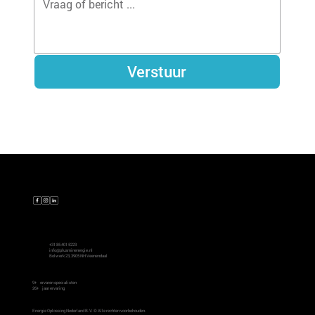
Verstuur
Contact
+31 85 401 5223
info@plusminenergie.nl
Bolwerk 23, 3905 NH Veenendaal
9+
ervaren specialisten
26+
jaar ervaring
Energie Oplossing Nederland B.V. © Alle rechten voorbehouden.