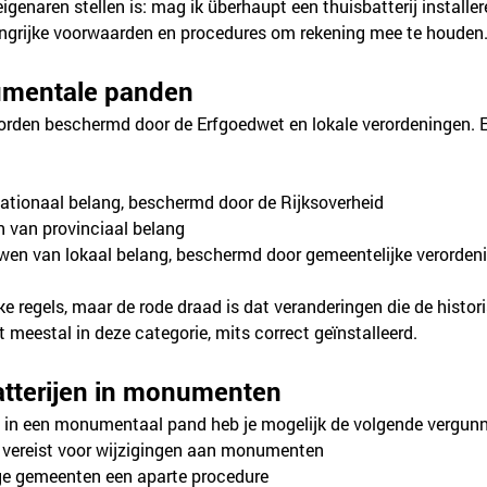
genaren stellen is: mag ik überhaupt een thuisbatterij install
langrijke voorwaarden en procedures om rekening mee te houden
umentale panden
en beschermd door de Erfgoedwet en lokale verordeningen. Er
ionaal belang, beschermd door de Rijksoverheid
van provinciaal belang
n van lokaal belang, beschermd door gemeentelijke verorden
 regels, maar de rode draad is dat veranderingen die de histor
 meestal in deze categorie, mits correct geïnstalleerd.
atterijen in monumenten
rij in een monumentaal pand heb je mogelijk de volgende vergun
d vereist voor wijzigingen aan monumenten
 gemeenten een aparte procedure