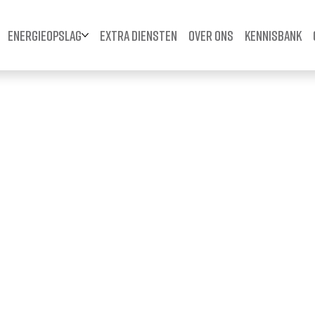
Energieopslag
Extra diensten
Over ons
Kennisbank