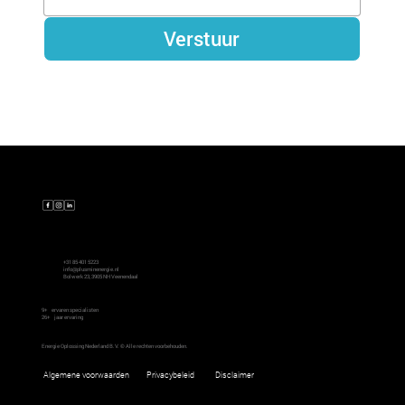
Verstuur
Contact
+31 85 401 5223
info@plusminenergie.nl
Bolwerk 23, 3905 NH Veenendaal
9+
ervaren specialisten
26+
jaar ervaring
Energie Oplossing Nederland B.V. © Alle rechten voorbehouden.
Disclaimer
Algemene voorwaarden
Privacybeleid