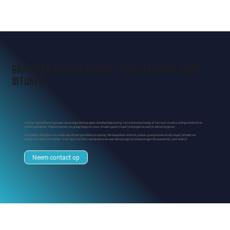
Gratis en eerlijk advies afgestemd op jouw
situatie
Voor het opwekken en opslaan van energie bestaat geen standaardoplossing. De juiste keuze hangt af van jouw situatie, energieverbruik en
toekomstplannen. Daarom komen we graag langs om jouw situatie goed in kaart te brengen en eerlijk advies te geven.
Voor bedrijven kijken we verder dan alleen opwekken en opslag. We bespreken verbruik, pieken, groeiplannen en de mogelijkheden om
energie slimmer in te zetten. Zo krijg je inzicht in een breed scala aan oplossingen en toepassingen die passen bij jouw bedrijf.
Neem contact op