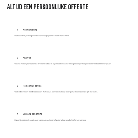
altijd een persoonlijke offerte
1
Kennismaking
We bespreken je energieverbruik en energiegebruik, situatie en wensen.
2
Analyse
We analyseren je energienota of verbruiksdata en kijken samen naar welke oplossingen het gewenste resultaat kunnen geven.
3
Persoonlijk advies
We bieden verschillende opties aan. Wat is bijv. een minimale oplossing of wat is maximale optimalisatie.
4
Ontvang een offerte
Duidelijk gespecificeerd, geen verborgen posten en afgestemd op jouw behoeften en wensen.