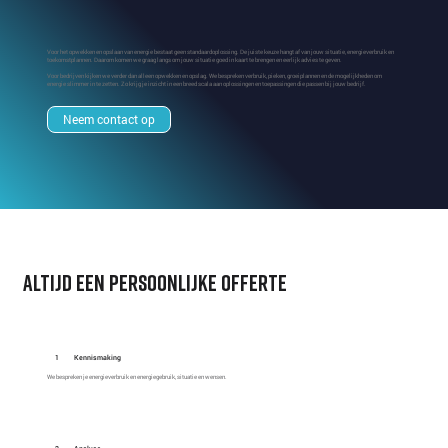
Voor het opwekken en opslaan van energie bestaat geen standaardoplossing. De juiste keuze hangt af van jouw situatie, energieverbruik en
toekomstplannen. Daarom komen we graag langs om jouw situatie goed in kaart te brengen en eerlijk advies te geven.
Voor bedrijven kijken we verder dan alleen opwekken en opslag. We bespreken verbruik, pieken, groeiplannen en de mogelijkheden om
energie slimmer in te zetten. Zo krijg je inzicht in een breed scala aan oplossingen en toepassingen die passen bij jouw bedrijf.
Neem contact op
altijd een persoonlijke offerte
1
Kennismaking
We bespreken je energieverbruik en energiegebruik, situatie en wensen.