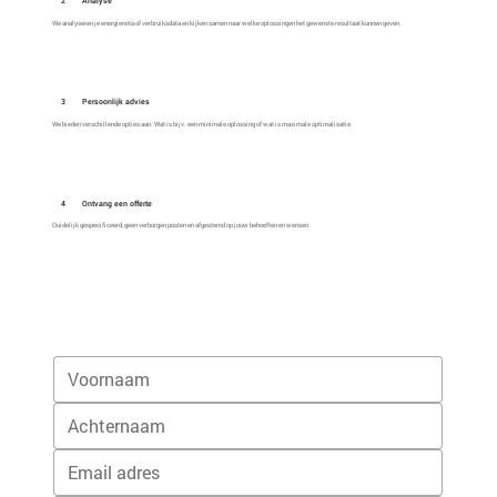
2
Analyse
We analyseren je energienota of verbruiksdata en kijken samen naar welke oplossingen het gewenste resultaat kunnen geven.
3
Persoonlijk advies
We bieden verschillende opties aan. Wat is bijv. een minimale oplossing of wat is maximale optimalisatie.
4
Ontvang een offerte
Duidelijk gespecificeerd, geen verborgen posten en afgestemd op jouw behoeften en wensen.