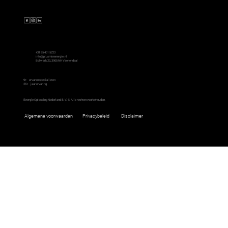
Contact
+31 85 401 5223
info@plusminenergie.nl
Bolwerk 23, 3905 NH Veenendaal
9+
ervaren specialisten
26+
jaar ervaring
Energie Oplossing Nederland B.V. © Alle rechten voorbehouden.
Disclaimer
Algemene voorwaarden
Privacybeleid